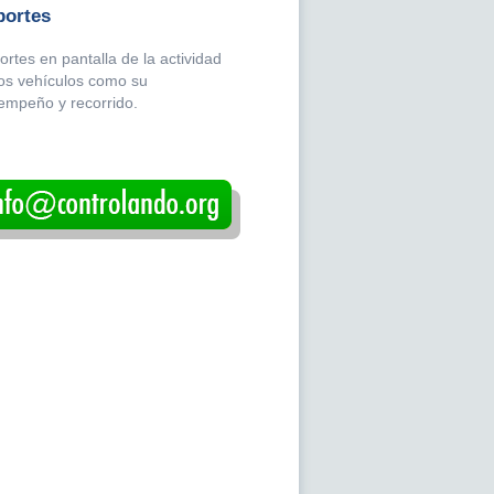
portes
rtes en pantalla de la actividad
los vehículos como su
empeño y recorrido.