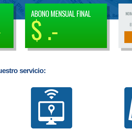
ABONO MENSUAL FINAL
NO
$ .-
E
L
uestro servicio: